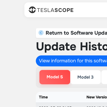
TESLA
SCOPE
Return to Software Upda
Update Histo
View information for this soft
Model S
Model 3
Time
New Versi