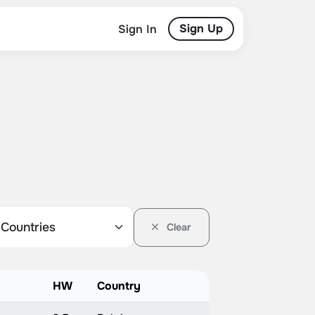
Sign Up
Sign In
Clear
HW
Country