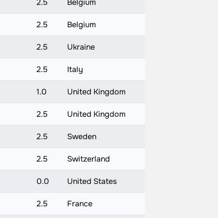
2.5
Belgium
2.5
Belgium
2.5
Ukraine
2.5
Italy
1.0
United Kingdom
2.5
United Kingdom
2.5
Sweden
2.5
Switzerland
0.0
United States
2.5
France